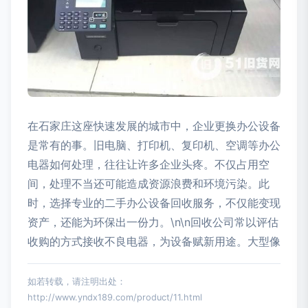
在石家庄这座快速发展的城市中，企业更换办公设备
是常有的事。旧电脑、打印机、复印机、空调等办公
电器如何处理，往往让许多企业头疼。不仅占用空
间，处理不当还可能造成资源浪费和环境污染。此
时，选择专业的二手办公设备回收服务，不仅能变现
资产，还能为环保出一份力。\n\n回收公司常以评估
收购的方式接收不良电器，为设备赋新用途。大型像
如若转载，请注明出处：
http://www.yndx189.com/product/11.html