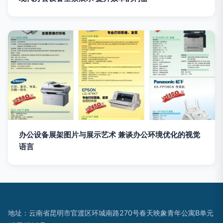
办公设备展架图片与展示艺术 兼谈办公环境优化的视觉
语言
地址：云南省昆明市官渡区环城南路270号春天映象青年公寓B单元