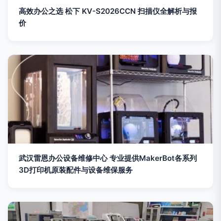
高效办公之选 松下 KV-S2026CCN 扫描仪全解析与报
价
武汉雷恩办公设备维修中心 专业提供MakerBot各系列
3D打印机原装配件与设备维保服务