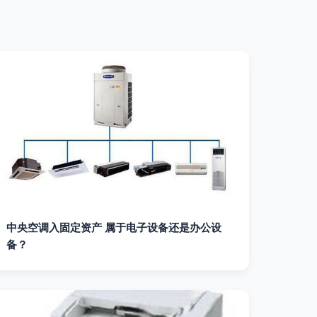
中央空调入固定资产 属于电子设备还是办公设
备？