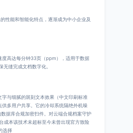
越的性能和智能化特点，逐渐成为中小企业及
速度高达每分钟33页（ppm），适用于数据
保无缝完成文档数字化。
的文字与细腻的斑刻文本效果（中文印刷标准
线热点供多用户共享。它的冷却系统隔绝外机噪
佳的数据库合规加密扫件。对云端合规档案守护
换台成本该技术未超标至今未曾出现官方致险
的选择