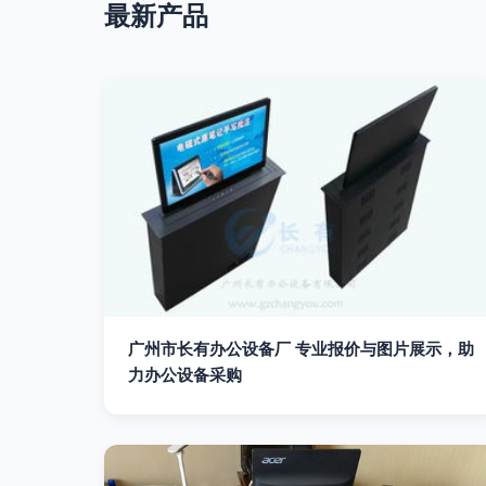
最新产品
广州市长有办公设备厂 专业报价与图片展示，助
力办公设备采购