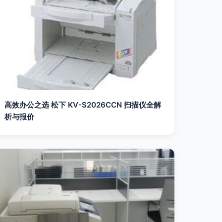
高效办公之选 松下 KV-S2026CCN 扫描仪全解
析与报价