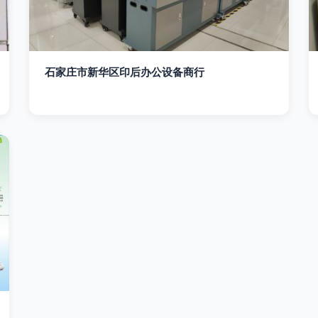
石家庄市新华区印后办公设备商行