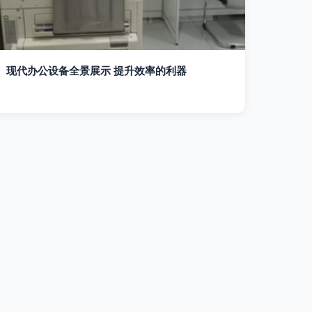
现代办公设备全景展示 提升效率的利器