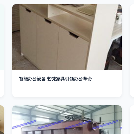
智能办公设备 艺梵家具引领办公革命