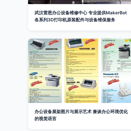
武汉雷恩办公设备维修中心 专业提供MakerBot
各系列3D打印机原装配件与设备维保服务
办公设备展架图片与展示艺术 兼谈办公环境优化
的视觉语言