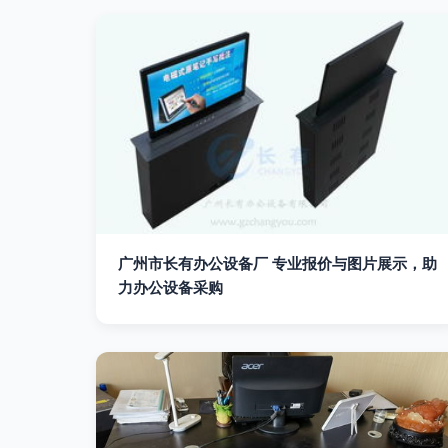
广州市长有办公设备厂 专业报价与图片展示，助
力办公设备采购