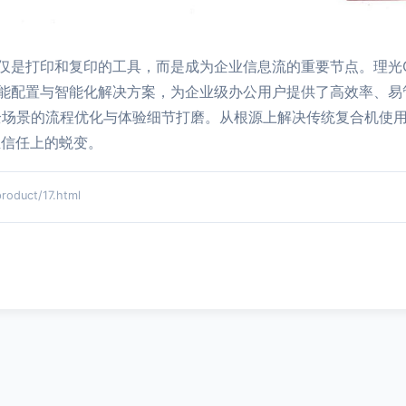
是打印和复印的工具，而是成为企业信息流的重要节点。理光C35
能配置与智能化解决方案，为企业级办公用户提供了高效率、易管
于全场景的流程优化与体验细节打磨。从根源上解决传统复合机使
生信任上的蜕变。
uct/17.html